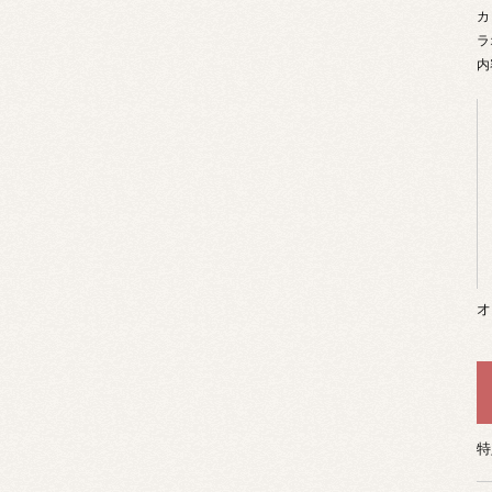
カ
ラ
内
オ
特