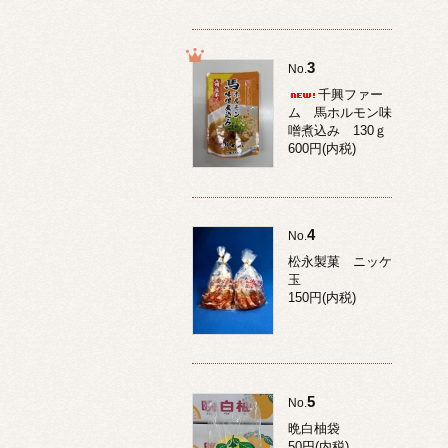
3
No.
千興ファー
ム 馬ホルモン味
噌煮込み 130ｇ
600円(内税)
4
No.
松永製菓 ニッケ
玉
150円(内税)
5
No.
晩白柚袋
50円(内税)