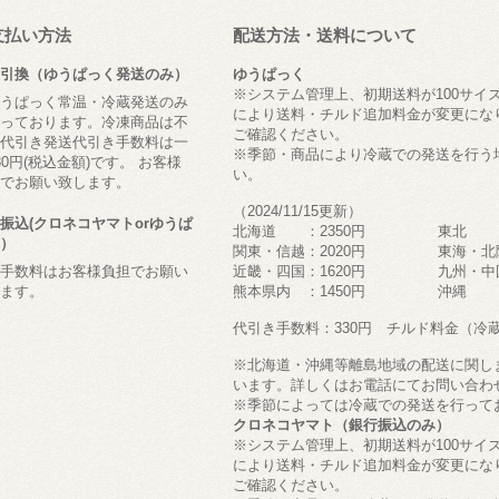
支払い方法
配送方法・送料について
引換（ゆうぱっく発送のみ）
ゆうぱっく
※システム管理上、初期送料が100サイ
うぱっく常温・冷蔵発送のみ
により送料・チルド追加料金が変更にな
っております。冷凍商品は不
ご確認ください。
代引き発送代引き手数料は一
※季節・商品により冷蔵での発送を行う
30円(税込金額)です。 お客様
い。
でお願い致します。
（2024/11/15更新）
振込(クロネコヤマトorゆうぱ
北海道 ：2350円 東北
）
関東・信越：2020円 東海・北
手数料はお客様負担でお願い
近畿・四国：1620円 九州・中国
ます。
熊本県内 ：1450円 沖縄 
代引き手数料：330円 チルド料金（冷蔵の
※北海道・沖縄等離島地域の配送に関し
います。詳しくはお電話にてお問い合わ
※季節によっては冷蔵での発送を行って
クロネコヤマト（銀行振込のみ）
※システム管理上、初期送料が100サイ
により送料・チルド追加料金が変更にな
ご確認ください。