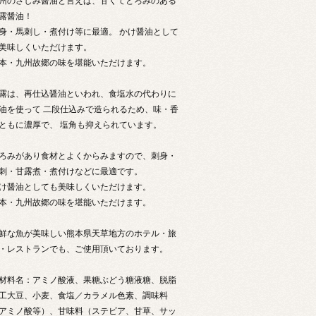
州のさしみ醤油と言えば、甘くてとろみのある
露醤油！
身・馬刺し・煮付け等に最適。 かけ醤油として
美味しくいただけます。
本・九州故郷の味を堪能いただけます。
露は、再仕込醤油といわれ、食塩水の代わりに
油を使って 二段仕込みで造られるため、味・香
ともに濃厚で、 塩角も抑えられています。
ろみがあり食材とよくからみますので、刺身・
刺・甘露煮・煮付けなどに最適です。
け醤油としても美味しくいただけます。
本・九州故郷の味を堪能いただけます。
鮮な魚が美味しい熊本県天草地方のホテル・旅
・レストランでも、ご使用頂いております。
材料名：アミノ酸液、果糖ぶどう糖液糖、脱脂
工大豆、小麦、食塩／カラメル色素、調味料
アミノ酸等）、甘味料（ステビア、甘草、サッ