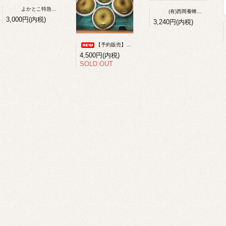
よかとこ特急便（季節の野菜詰合せ便）
(有)西岡養蜂園 国産純正蜂蜜 各種（百花・あかしあ・りんご・クローバー）480g
3,000円(内税)
3,240円(内税)
【予約販売】シャリッ！今年も味に自信！吉野梨（幸水・豊水・秋月・新高）約5kg
4,500円(内税)
SOLD OUT