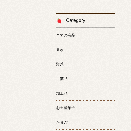
Category
全ての商品
果物
野菜
工芸品
加工品
お土産菓子
たまご