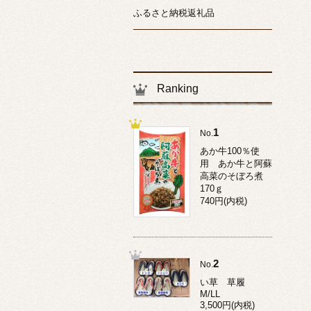
ふるさと納税返礼品
Ranking
1
No.
あか牛100％使
用 あか牛と阿蘇
高菜のそぼろ煮
170ｇ
740円(内税)
2
No.
い草 草履
M/LL
3,500円(内税)