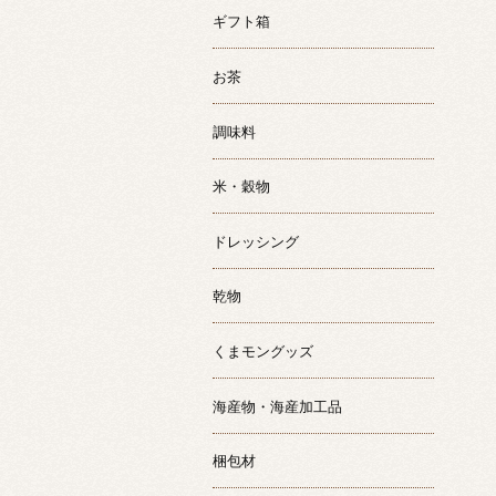
ギフト箱
お茶
調味料
米・穀物
ドレッシング
乾物
くまモングッズ
海産物・海産加工品
梱包材