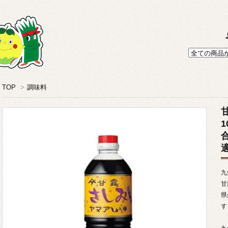
TOP
>
調味料
甘
1
九
甘
県
す