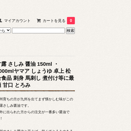
マイアカウント
カートを見る
0
露 さしみ 醤油 150ml ・
000mlヤマア しょうゆ 卓上 松
合食品 刺身 馬刺し 煮付け等に最
適 甘口 とろみ
州育ちの方が九州を出てまず懐かしむ味がこの
露さしみ醤油です。
外に出られた方からの注文が一番多い醤油で
！