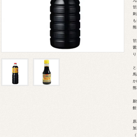
九
甘
刺
も
熊
甘
醤
り
と
馬
か
熊
新
館
原
加
（