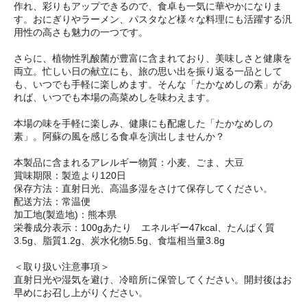
作れ、彩りもアップできるので、食卓も一気に華やかになりま
す。おにぎりやラーメン、パスタなど様々な料理にも活躍する汎
用性の高さも魅力の一つです。
さらに、植物性乳酸菌が豊富に含まれており、美味しさと健康を
両立。忙しい日の献立にも、旅の思い出を振り返る一品として
も、いつでも手軽に楽しめます。そんな「たかなめしの素」があ
れば、いつでも本場の高菜めしを味わえます。
本場の味を手軽に楽しみ、健康にも配慮した「たかなめしの
素」。阿蘇の風を感じる食卓を演出しませんか？
本製品に含まれるアレルギー物質：小麦、ごま、大豆
賞味期限：製造より120日
保存方法：直射日光、高温多湿をさけて保存してください。
配送方法：常温便
加工地(製造地)：熊本県
栄養成分表示：100gあたり エネルギー47kcal、たんぱく質
3.5g、脂質1.2g、炭水化物5.5g、食塩相当量3.8g
＜取り扱い注意事項＞
直射日光や湿気を避け、冷暗所に保管してください。開封後はお
早めにお召し上がりください。