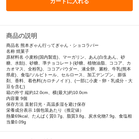
カートに入れる
商品の説明
商品名 熊本ぎゃん行ってぎゃん・ショコラバー
名称 焼菓子
原材料名 小麦粉(国内製造)、マーガリン、あん(白生あん、砂
糖、水飴)、砂糖、準チョコレート(砂糖、植物油脂、ココア、カ
カオマス、全粉乳)、ココアパウダー、液全卵、澱粉、牛乳(熊本
県産)、食塩/ソルビトール、セルロース、加工デンプン、膨張
剤、香料、着色料(カロチノイド)、(一部に小麦・卵・乳成分・大
豆を含む)
箱の外寸 縦約12.0cm、横(最大)約10.0cm
内容量 9個
保存方法 直射日光・高温多湿を避け保存
栄養成分表示 1個包装あたり（推定値）
熱量69kcal、たんぱく質0.7g、脂質3.8g、炭水化物7.9g、食塩相
当量0.09g