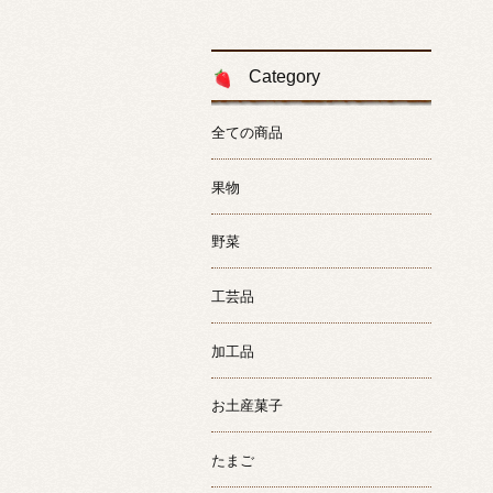
Category
全ての商品
果物
野菜
工芸品
加工品
お土産菓子
たまご