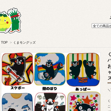
TOP
>
くまモングッズ
＼
く
こ