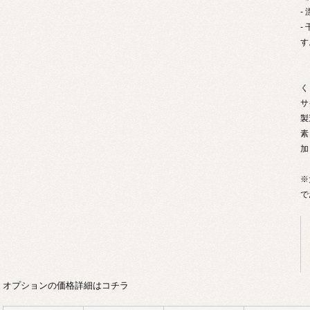
-
-
す
く
サ
製
素
加
※
で
オプションの価格詳細はコチラ