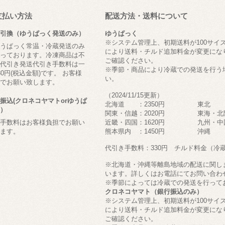
支払い方法
配送方法・送料について
引換（ゆうぱっく発送のみ）
ゆうぱっく
※システム管理上、初期送料が100サイ
うぱっく常温・冷蔵発送のみ
により送料・チルド追加料金が変更にな
っております。冷凍商品は不
ご確認ください。
代引き発送代引き手数料は一
※季節・商品により冷蔵での発送を行う
30円(税込金額)です。 お客様
い。
でお願い致します。
（2024/11/15更新）
振込(クロネコヤマトorゆうぱ
北海道 ：2350円 東北
）
関東・信越：2020円 東海・北
手数料はお客様負担でお願い
近畿・四国：1620円 九州・中国
ます。
熊本県内 ：1450円 沖縄 
代引き手数料：330円 チルド料金（冷蔵の
※北海道・沖縄等離島地域の配送に関し
います。詳しくはお電話にてお問い合わ
※季節によっては冷蔵での発送を行って
クロネコヤマト（銀行振込のみ）
※システム管理上、初期送料が100サイ
により送料・チルド追加料金が変更にな
ご確認ください。