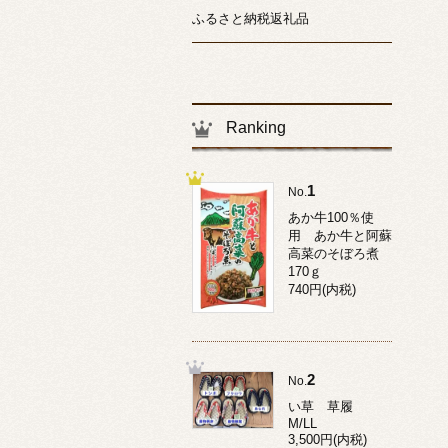
ふるさと納税返礼品
Ranking
1
No.
あか牛100％使
用 あか牛と阿蘇
高菜のそぼろ煮
170ｇ
740円(内税)
2
No.
い草 草履
M/LL
3,500円(内税)