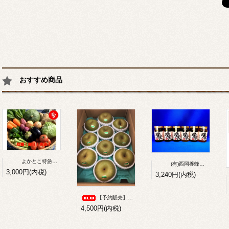
おすすめ商品
よかとこ特急便（季節の野菜詰合せ便）
(有)西岡養蜂園 国産純正蜂蜜 各種（百花・あかしあ・りんご・クローバー）480g
3,000円(内税)
3,240円(内税)
【予約販売】シャリッ！今年も味に自信！吉野梨（幸水・豊水・秋月・新高）約5kg
4,500円(内税)