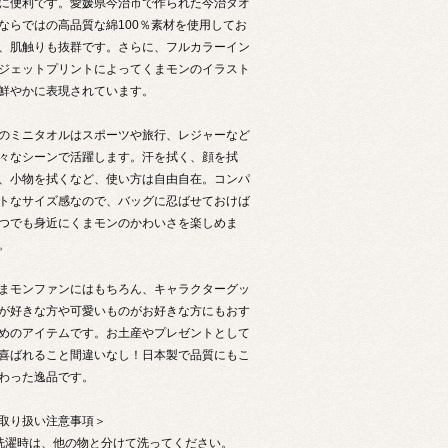
に便利です。愛媛県今治市で作られた今治タオ
ならではの高品質な綿100％素材を使用してお
、肌触りも抜群です。さらに、フルカラーイン
ジェットプリントによってくまモンのイラスト
鮮やかに表現されています。
のミニタオルはスポーツや旅行、レジャーなど
々なシーンで活躍します。汗を拭く、顔を拭
、小物を拭くなど、使い方は自由自在。コンパ
トなサイズ感なので、バッグに忍ばせておけば
つでも身近にくまモンのかわいさを楽しめま
。
まモンファンにはもちろん、キャラクターグッ
が好きな方や可愛いものがお好きな方にもおす
めのアイテムです。お土産やプレゼントとして
喜ばれること間違いなし！日本製で品質にもこ
わった逸品です。
取り扱い注意事項＞
 洗濯時は、他の物と分けて洗ってください。