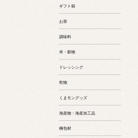
ギフト箱
お茶
調味料
米・穀物
ドレッシング
乾物
くまモングッズ
海産物・海産加工品
梱包材