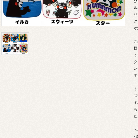
び
ル
り
ク
が
こ
様
く
ク
い
す
く
ズ
す
も
だ
＜
-