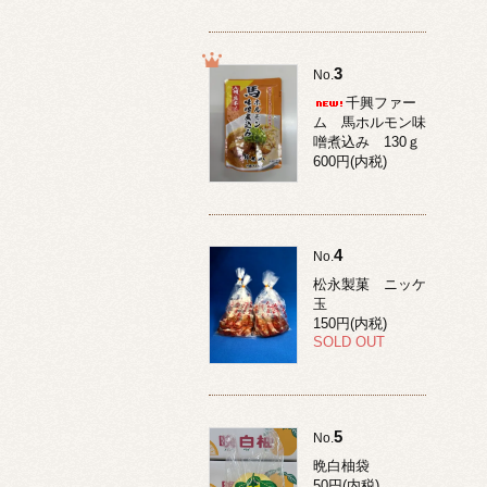
3
No.
千興ファー
ム 馬ホルモン味
噌煮込み 130ｇ
600円(内税)
4
No.
松永製菓 ニッケ
玉
150円(内税)
SOLD OUT
5
No.
晩白柚袋
50円(内税)