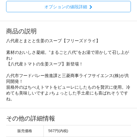
オプションの値段詳細
商品の説明
八代産とまとと生姜のスープ【フリーズドライ】
素材のおいしさ凝縮。”まるごと八代”をお湯で溶かして召し上が
れ♪
【八代産トマトの生姜スープ】新登場！
八代市フードバレー推進課と三菱商事ライフサイエンス(株)が共
同開発！
規格外のはちべえトマトをピューレにしたものを贅沢に使用。冷
めても美味しいですよ♪ちょっとした手土産にも喜ばれそうです
ね。
その他の詳細情報
販売価格
567円(内税)