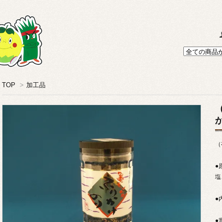
TOP
>
加工品
（
●
塩
●
●