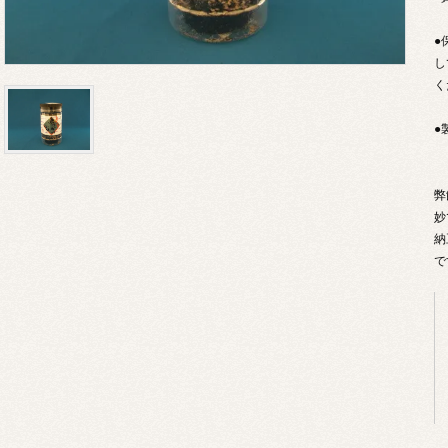
●
し
く
●
弊
妙
納
で