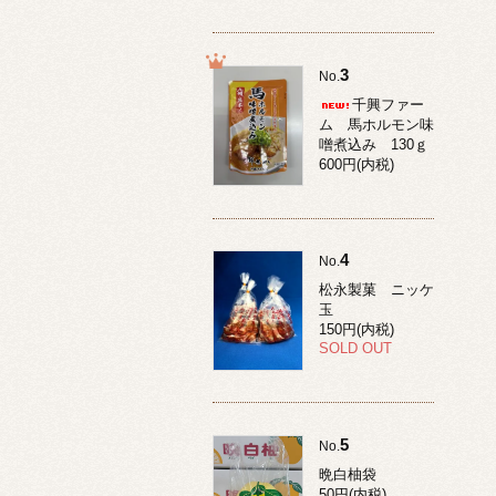
3
No.
千興ファー
ム 馬ホルモン味
噌煮込み 130ｇ
600円(内税)
4
No.
松永製菓 ニッケ
玉
150円(内税)
SOLD OUT
5
No.
晩白柚袋
50円(内税)