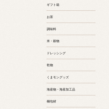
ギフト箱
お茶
調味料
米・穀物
ドレッシング
乾物
くまモングッズ
海産物・海産加工品
梱包材