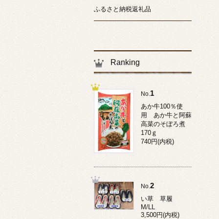
ふるさと納税返礼品
Ranking
1
No.
あか牛100％使
用 あか牛と阿蘇
高菜のそぼろ煮
170ｇ
740円(内税)
2
No.
い草 草履
M/LL
3,500円(内税)