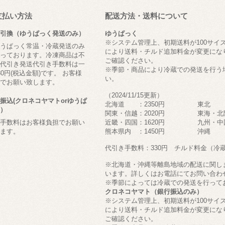
支払い方法
配送方法・送料について
引換（ゆうぱっく発送のみ）
ゆうぱっく
※システム管理上、初期送料が100サイ
うぱっく常温・冷蔵発送のみ
により送料・チルド追加料金が変更にな
っております。冷凍商品は不
ご確認ください。
代引き発送代引き手数料は一
※季節・商品により冷蔵での発送を行う
30円(税込金額)です。 お客様
い。
でお願い致します。
（2024/11/15更新）
振込(クロネコヤマトorゆうぱ
北海道 ：2350円 東北
）
関東・信越：2020円 東海・北
手数料はお客様負担でお願い
近畿・四国：1620円 九州・中国
ます。
熊本県内 ：1450円 沖縄 
代引き手数料：330円 チルド料金（冷蔵の
※北海道・沖縄等離島地域の配送に関し
います。詳しくはお電話にてお問い合わ
※季節によっては冷蔵での発送を行って
クロネコヤマト（銀行振込のみ）
※システム管理上、初期送料が100サイ
により送料・チルド追加料金が変更にな
ご確認ください。