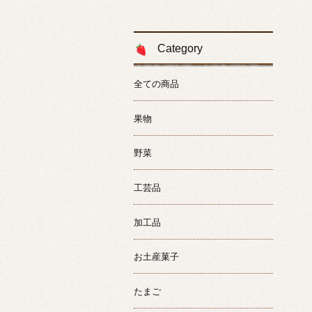
Category
全ての商品
果物
野菜
工芸品
加工品
お土産菓子
たまご