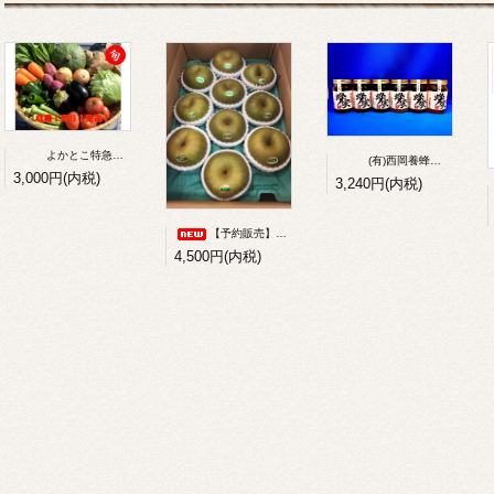
よかとこ特急便（季節の野菜詰合せ便）
(有)西岡養蜂園 国産純正蜂蜜 各種（百花・あかしあ・りんご・クローバー）480g
3,000円(内税)
3,240円(内税)
【予約販売】シャリッ！今年も味に自信！吉野梨（幸水・豊水・秋月・新高）約5kg
4,500円(内税)