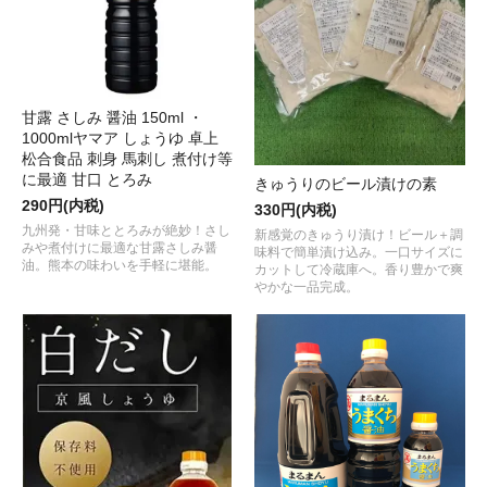
甘露 さしみ 醤油 150ml ・
1000mlヤマア しょうゆ 卓上
松合食品 刺身 馬刺し 煮付け等
に最適 甘口 とろみ
きゅうりのビール漬けの素
290円(内税)
330円(内税)
九州発・甘味ととろみが絶妙！さし
新感覚のきゅうり漬け！ビール＋調
みや煮付けに最適な甘露さしみ醤
味料で簡単漬け込み。一口サイズに
油。熊本の味わいを手軽に堪能。
カットして冷蔵庫へ。香り豊かで爽
やかな一品完成。