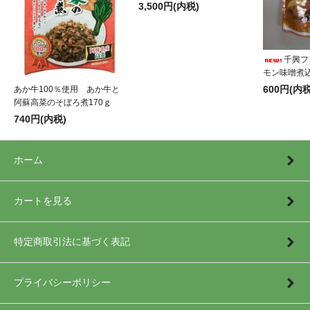
3,500円(内税)
千興フ
モン味噌煮込
600円(内税
あか牛100％使用 あか牛と
阿蘇高菜のそぼろ煮170ｇ
740円(内税)
ホーム
カートを見る
特定商取引法に基づく表記
プライバシーポリシー