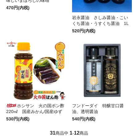
味しいまぼろしの味噌
470円(内税)
岩永醤油 さしみ醤油・こい
くち醤油・うすくち醤油 1L
520円(内税)
ホシサン 火の国ポン酢
フンドーダイ 特醸甘口醤
220㎖ 国産みかん/国産ゆず
油、透明醤油
530円(内税)
540円(内税)
31
1
12
商品中
-
商品