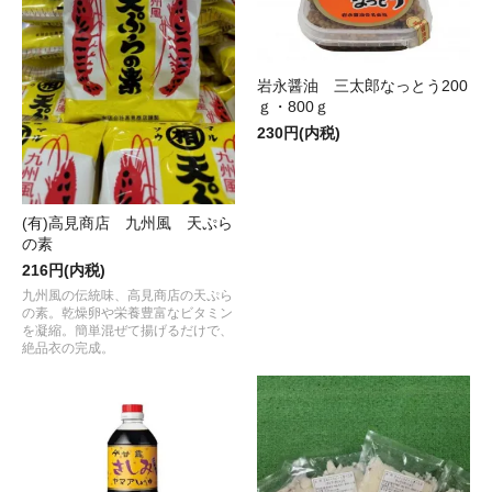
岩永醤油 三太郎なっとう200
ｇ・800ｇ
230円(内税)
(有)高見商店 九州風 天ぷら
の素
216円(内税)
九州風の伝統味、高見商店の天ぷら
の素。乾燥卵や栄養豊富なビタミン
を凝縮。簡単混ぜて揚げるだけで、
絶品衣の完成。