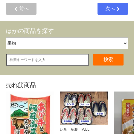
前へ
次へ
ほかの商品を探す
検索
売れ筋商品
い草 草履 M/LL