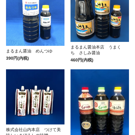
まるまん醤油本店 うまく
まるまん醤油 めんつゆ
ち さしみ醤油
390円(内税)
460円(内税)
株式会社山内本店 つけて美