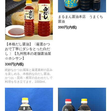
まるまん醤油本店 うまくち
醤油
390円(内税)
【本格だし醤油】〈厳選かつ
おで丁寧にダシをとった白だ
し 〉【九州熊本の老舗醤油屋
☆ホシサン】
330円(内税)
絶妙なかつお風味と厳選素材の旨み
を楽しめる、本格的な白だし醤油。
かつお・昆布・椎茸の合わせだしで
料理を引き立てます。1000ml。